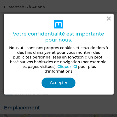
El Menzah 6 à Ariana
Obtenir un financement
Fonds et murs en vente
Votre confidentialité est importante
pour nous.
Ce kiosque de 6 m², idéalement situé à El Menzah 6, offre
un espace parfait pour une activité commerciale
Nous utilisons nos propres cookies et ceux de tiers à
dynamique.Grâce à son emplacement stratégique dans
des fins d'analyse et pour vous montrer des
publicités personnalisées en fonction d'un profil
un quartier fréquenté, il bénéficie d'une visibilité
basé sur vos habitudes de navigation (par exemple,
optimale.
les pages visitées).
Cliquez ICI
pour plus
d'informations
Caractéristiques générales
Accepter
Type de bien
Local commercial
Emplacement