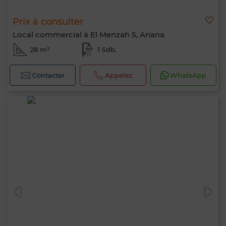
Prix à consulter
Local commercial à El Menzah 5, Ariana
28 m²
1 Sdb.
Contacter
Appelez
WhatsApp
Bonjour, je suis MIA. Quel critère souhaitez-
vous appliquer maintenant ?