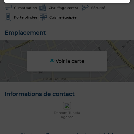
Climatisation
Chauffage central
Sécurité
Porte blindée
Cuisine équipée
Emplacement
Voir la carte
Informations de contact
Darcom Tunisia
Agence