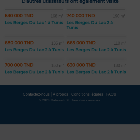
D'autres utilisateurs ont également visité
630 000 TND
740 000 TND
168 m²
190 m²
Les Berges Du Lac 1 à Tunis
Les Berges Du Lac 2 à
Tunis
680 000 TND
665 000 TND
135 m²
110 m²
Les Berges Du Lac 2 à Tunis
Les Berges Du Lac 2 à Tunis
700 000 TND
630 000 TND
150 m²
180 m²
Les Berges Du Lac 2 à Tunis
Les Berges Du Lac 2 à Tunis
Contactez-nous
À propos
Conditions légales
FAQ's
© 2026 Mubawab SL. Tous droits réservés.