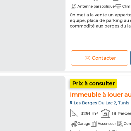
Antenne parabolique
Clim
0n met a la vente un appart
Porte blindée
Cuisine équi
équipé, place de parking au 
commodité aux berges du la
Contacter
Prix à consulter
Immeuble à louer au
Les Berges Du Lac 2, Tunis
3291 m²
18 Pièce
Garage
Ascenseur
Con