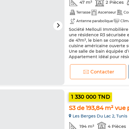
47 m²
2 Pièces
Terrasse
Ascenseur
Co
Antenne parabolique
Clim
Société Mellouli Immobilière
Porte blindée
Cuisine équi
une résidence R3 sécurisée e
de 47m², le bien se compose
cuisine américaine ouverte s
Une salle de bain équipée d’
Appartement idéal pour résid
Contacter
1 330 000 TND
S3 de 193,84 m² vue
Les Berges Du Lac 2, Tunis
194 m²
4 Pièces