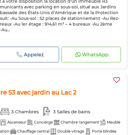
 à votre disposition la location d'un immeuble R3
nicants avec parking en sous-sol, situé aux Jardins
Ambassade des États-Unis d’Amérique et de la Protection
uit: -Au Sous-sol : 52 places de stationnement -Au Rez-
reaux -Au 1er étage : 914,61 m² – 4 bureaux -Au 2ème
Au...
Appelez
WhatsApp
e S3 avec jardin au Lac 2
3 Chambres
3 Salles de bains
Ascenseur
Concierge
Chambre rangement
Meublé
sation
Chauffage central
Double vitrage
Porte blindée