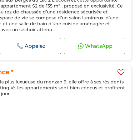
té aux Berges du Lac 2 Découvrez cette opportunité
n appartement S2 de 135 m² , proposé en exclusivité. Ce
 au rez-de-chaussée d’une résidence sécurisée et
espace de vie se compose d’un salon lumineux, d’une
e et une salle de bain d’une cuisine aménagée et
 avec un séchoir attena...
Appelez
WhatsApp
ce "
 la plus luxueuse du menzah 9. elle offre à ses résidents
istingué. les appartements sont bien conçus et profitent
 jour