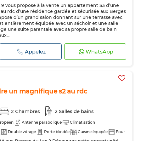
 9 vous propose à la vente un appartement S3 d’une
teur
Four
Machine à laver
Micro-ondes
ué au rdc d’une résidence gardée et sécurisée aux Berges
ompose d’un grand salon donnant sur une terrasse avec
e et entièrement équipée avec un séchoir et une salle
 loge une suite parentale avec sa propre salle de bain
ux...
Appelez
WhatsApp
dre un magnifique s2 au rdc
2 Chambres
2 Salles de bains
uropéen
Antenne parabolique
Climatisation
Double vitrage
Porte blindée
Cuisine équipée
Four