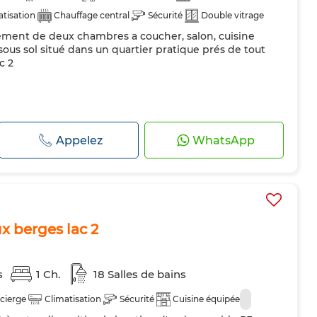
atisation
Chauffage central
Sécurité
Double vitrage
ement de deux chambres a coucher, salon, cuisine
pée
Four
sous sol situé dans un quartier pratique prés de tout
c 2
Appelez
WhatsApp
x berges lac 2
s
1 Ch.
18 Salles de bains
cierge
Climatisation
Sécurité
Cuisine équipée