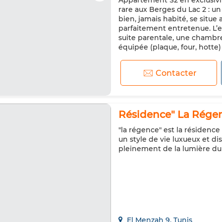
Appartement S2 en exclusivi
rare aux Berges du Lac 2 : u
bien, jamais habité, se situe
parfaitement entretenue. L’
suite parentale, une chambr
équipée (plaque, four, hotte)
Contacter
Résidence" La Régen
"la régence" est la résidence
un style de vie luxueux et d
pleinement de la lumière du
El Menzah 9, Tunis