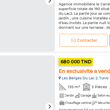
Agence immobilière le Carré
Cuisine équipée
Réfrigéra
superficie totale de 190 sit
du Lac2. La partie jour se c
jardin , une cuisine installé
d’eau invités. La partie nuit
donnant sur une terrasse , de
Contacter
680 000 TND
En exclusivite a ven
Les Berges Du Lac 2, Tunis
135 m²
3 Pièces
Jardin
Garage
Salon e
Chauffage central
Sécurité