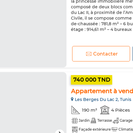
la princesse immobilière met
composé de deux blocs commu
du Lac II, à proximité de l’
Civile, il se compose comme s
de-chaussée : 781,8 m² – 6 bu
étage : 914,61 m² – 4 bureaux -
Contacter
740 000 TND
Appartement à vendr
Les Berges Du Lac 2, Tunis
190 m²
4 Pièces
Jardin
Terrasse
Garage
Façade extérieure
Climati