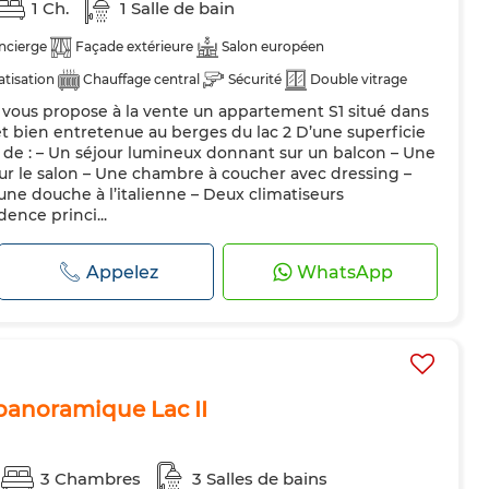
1 Ch.
1 Salle de bain
ncierge
Façade extérieure
Salon européen
atisation
Chauffage central
Sécurité
Double vitrage
 vous propose à la vente un appartement S1 situé dans
pée
Four
t bien entretenue au berges du lac 2 D’une superficie
 de : – Un séjour lumineux donnant sur un balcon – Une
ur le salon – Une chambre à coucher avec dressing –
une douche à l’italienne – Deux climatiseurs
ence princi...
Appelez
WhatsApp
 panoramique Lac II
3 Chambres
3 Salles de bains