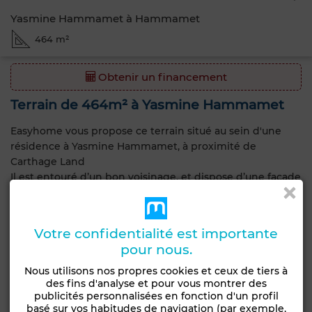
Yasmine Hammamet à Hammamet
464 m²
Obtenir un financement
Terrain de 464m² à Yasmine Hammamet
Easyhome vous propose ce terrain situé au sein d'une
résidence à Yasmine Hammamet, à proximité de
Carthage Land
Il est entouré d’un bon voisinage, et dispose d’une façade
d’environ 21 mètres
Le titre est individuel.
Votre confidentialité est importante
Caractéristiques générales
pour nous.
Nous utilisons nos propres cookies et ceux de tiers à
Type de terrain
Type de bien
des fins d'analyse et pour vous montrer des
Groupement
publicités personnalisées en fonction d'un profil
Terrain
d'habitation
basé sur vos habitudes de navigation (par exemple,