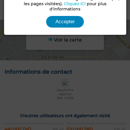
les pages visitées).
Cliquez ICI
pour plus
d'informations
Emplacement
Accepter
Voir la carte
Informations de contact
Easyhome
Agence
Réf: VT335
D'autres utilisateurs ont également visité
440 000 TND
520 000 TND
355 m²
520 m²