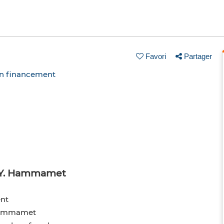
Favori
Partager
un financement
e Y. Hammamet
ent
 Hammamet