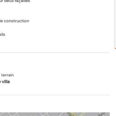
ur deux façades
 de construction
ils
 terrain
 villa