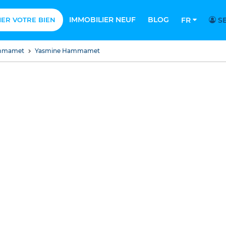
IMMOBILIER NEUF
BLOG
MER VOTRE BIEN
FR
SE
ammamet
Yasmine Hammamet