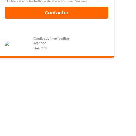
d’Utilisation
et notre
Politique de Protection des Données
.
Contacter
Coulisses immobilier
Agence
Réf: 220