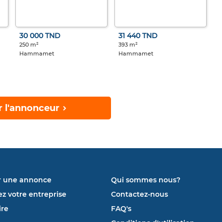
30 000 TND
31 440 TND
250 m²
393 m²
Hammamet
Hammamet
r l'annonceur
r une annonce
Qui sommes nous?
ez votre entreprise
Contactez-nous
re
FAQ's