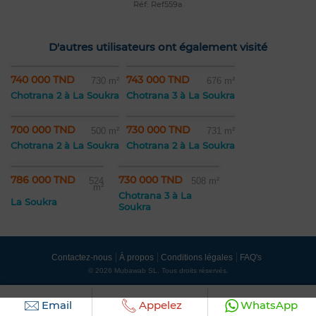
Réf: Ref559a
D'autres utilisateurs ont également visité
740 000 TND
743 000 TND
730 m²
676 m²
Chotrana 2 à La Soukra
Chotrana 3 à La Soukra
700 000 TND
730 000 TND
500 m²
731 m²
Chotrana 2 à La Soukra
Chotrana 2 à La Soukra
786 000 TND
730 000 TND
524
508 m²
m²
Chotrana 3 à La
La Soukra
Soukra
Contactez-nous
À propos
Conditions légales
FAQ's
© 2026 Mubawab SL. Tous droits réservés.
Email
Appelez
WhatsApp