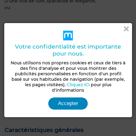
D’une villa de luxe, spacieuse et élégante,
ou
De deux duplex modernes, parfaits pour un
investissement résidentiel.
Votre confidentialité est importante
pour nous.
Le terrain bénéficie d’un emplacement stratégique,
facile d’accès, proche de toutes commodités et entouré
Nous utilisons nos propres cookies et ceux de tiers à
de belles propriétés. Les réseaux d’eau, d’électricité, de
des fins d'analyse et pour vous montrer des
publicités personnalisées en fonction d'un profil
gaz et d’assainissement sont disponibles à proximité.
basé sur vos habitudes de navigation (par exemple,
les pages visitées).
Cliquez ICI
pour plus
Localisation : La Soukra – à côté du restaurant La Closerie
d'informations
Superficie : 559 m²
Possibilités : Villa de luxe ou deux duplex
Accepter
Atouts : Quartier résidentiel calme, emplacement
recherché, fort potentiel
Caractéristiques générales