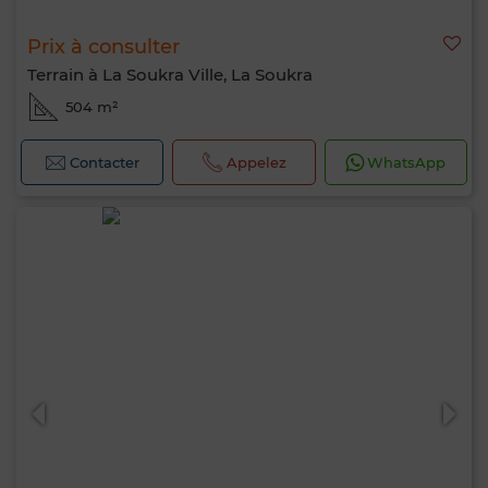
Prix à consulter
Terrain à La Soukra Ville, La Soukra
504 m²
Contacter
Appelez
WhatsApp
Bonjour, je suis MIA. Quel critère souhaitez-
vous appliquer maintenant ?