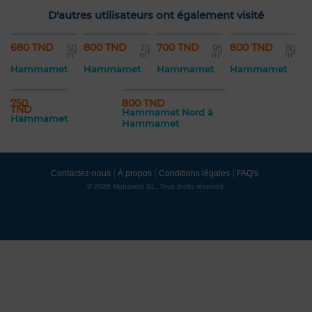
D'autres utilisateurs ont également visité
680 TND
800 TND
700 TND
800 TND
50
70
95
80
m²
m²
m²
m²
Hammamet
Hammamet
Hammamet
Hammamet
750
800 TND
TND
Hammamet Nord à
Hammamet
Hammamet
Contactez-nous
À propos
Conditions légales
FAQ's
© 2026 Mubawab SL. Tous droits réservés.