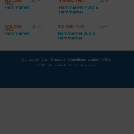
300 000
315 000 TND
61 m²
104 m²
TND
Hammamet
Hammamet Nord à
Hammamet
248 000
310 000 TND
46 m²
110 m²
TND
Hammamet
Hammamet Sud à
Hammamet
Contactez-nous
À propos
Conditions légales
FAQ's
© 2026 Mubawab SL. Tous droits réservés.