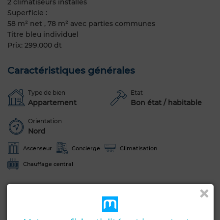
2 climatiseurs installés
Superficie :
58 m² net , 78 m² avec parties communes
Titre bleu individuel
Prix: 299.000 dt
Caractéristiques générales
Type de bien
Etat
Appartement
Bon état / habitable
Orientation
Nord
Ascenseur
Concierge
Climatisation
Chauffage central
Voir plus de photos