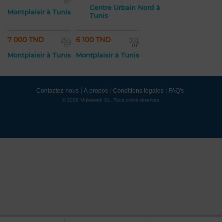
m²
Centre Urbain Nord à
Montplaisir à Tunis
Tunis
7 000 TND
6 100 TND
255
331
m²
m²
Montplaisir à Tunis
Montplaisir à Tunis
Contactez-nous
À propos
Conditions légales
FAQ's
© 2026 Mubawab SL. Tous droits réservés.