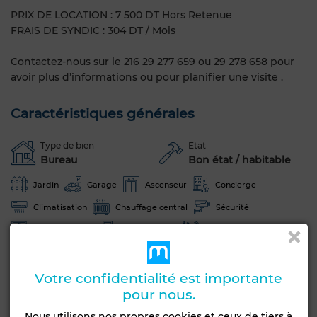
PRIX DE LOCATION : 7 500 DT Hors Retenue
FRAIS DE SYNDIC : 304 DT / Mois
Contactez-nous sur le 216 29 277 659 ou 29 278 658 pour
avoir plus d’informations ou pour planifier une visite .
Caractéristiques générales
Type de bien
Etat
Bureau
Bon état / habitable
Jardin
Garage
Ascenseur
Concierge
Climatisation
Chauffage central
Sécurité
Double vitrage
Porte blindée
Internet
Voir plus de photos
Votre confidentialité est importante
pour nous.
Nous utilisons nos propres cookies et ceux de tiers à