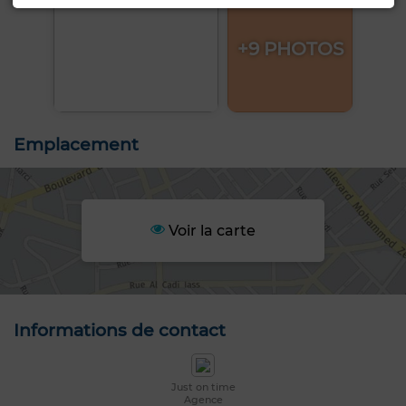
+9 PHOTOS
Emplacement
Voir la carte
Informations de contact
Just on time
Agence