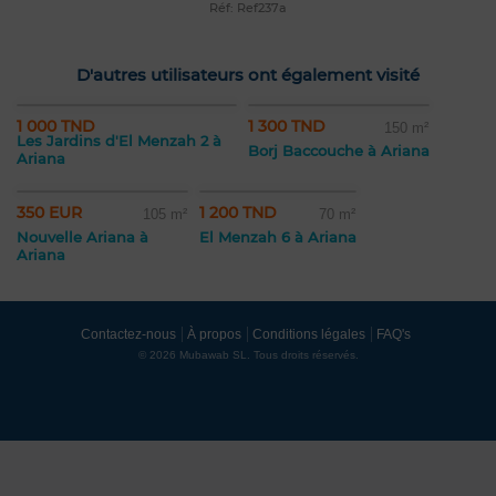
Réf: Ref237a
D'autres utilisateurs ont également visité
1 000 TND
1 300 TND
150 m²
Les Jardins d'El Menzah 2 à
Borj Baccouche à Ariana
Ariana
350 EUR
1 200 TND
105 m²
70 m²
Nouvelle Ariana à
El Menzah 6 à Ariana
Ariana
Contactez-nous
À propos
Conditions légales
FAQ's
© 2026 Mubawab SL. Tous droits réservés.