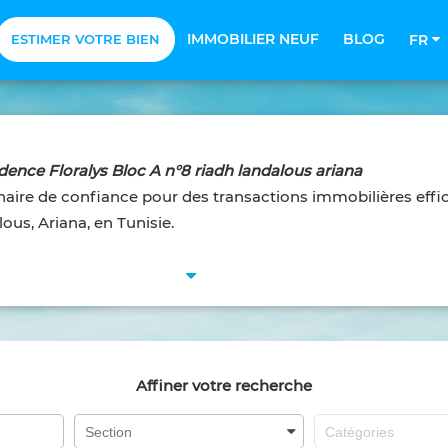
IMMOBILIER NEUF
BLOG
ESTIMER VOTRE BIEN
FR
ence Floralys Bloc A n°8 riadh landalous ariana
naire de confiance pour des transactions immobilières effi
us, Ariana, en Tunisie.
Affiner votre recherche