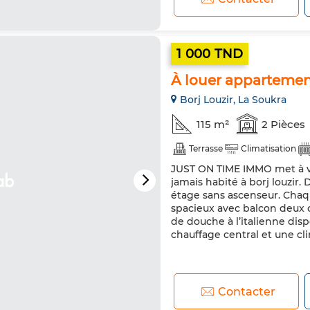
1 000 TND
À louer appartemen
Borj Louzir, La Soukra
115 m²
2 Pièces
Terrasse
Climatisation
JUST ON TIME IMMO met à v
jamais habité à borj louzir
étage sans ascenseur. Cha
spacieux avec balcon deux 
de douche à l’italienne dis
chauffage central et une clim
Contacter