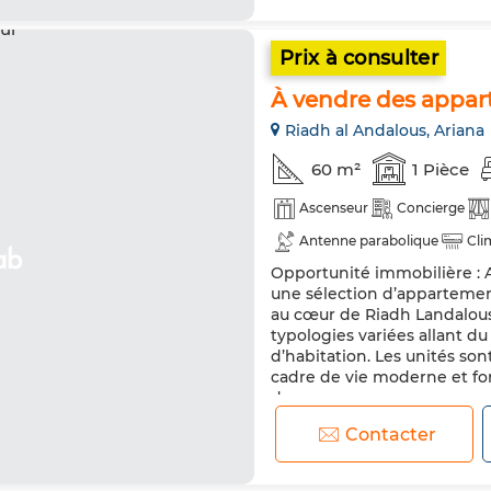
Prix à consulter
À vendre des appar
Riadh al Andalous, Ariana
60 m²
1 Pièce
Ascenseur
Concierge
Antenne parabolique
Cli
Opportunité immobilière :
Double vitrage
Porte bli
une sélection d’appartemen
au cœur de Riadh Landalou
typologies variées allant d
d’habitation. Les unités so
cadre de vie moderne et fon
d...
Contacter