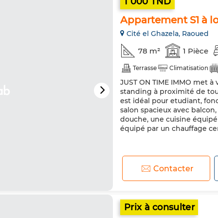
1 000 TND
Appartement S1 à lo
Cité el Ghazela, Raoued
78 m²
1 Pièce
Terrasse
Climatisation
JUST ON TIME IMMO met à vo
standing à proximité de tou
est idéal pour etudiant, fon
salon spacieux avec balcon,
douche, une cuisine équipé p
équipé par un chauffage centr
Contacter
Prix à consulter