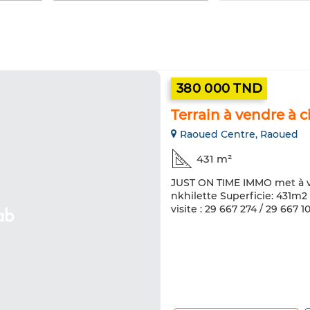
380 000 TND
Terrain à vendre à c
Raoued Centre, Raoued
431 m²
JUST ON TIME IMMO met à vot
nkhilette Superficie: 431m2
visite : 29 667 274 / 29 667 1