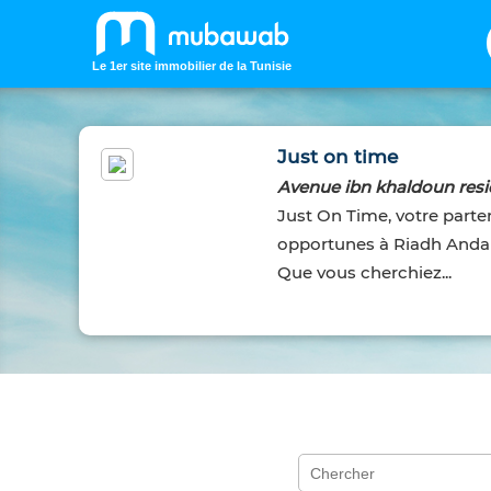
Le 1er site immobilier de la Tunisie
Just on time
Avenue ibn khaldoun resid
Just On Time, votre parte
opportunes à Riadh Andalo
Que vous cherchiez...