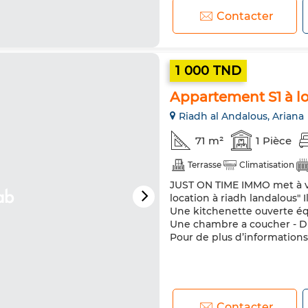
Contacter
1 000 TND
Appartement S1 à lo
Riadh al Andalous, Ariana
71 m²
1 Pièce
Terrasse
Climatisation
JUST ON TIME IMMO met à vo
location à riadh landalous" 
Une kitchenette ouverte équ
Une chambre a coucher - Dre
Pour de plus d’informations
Contacter