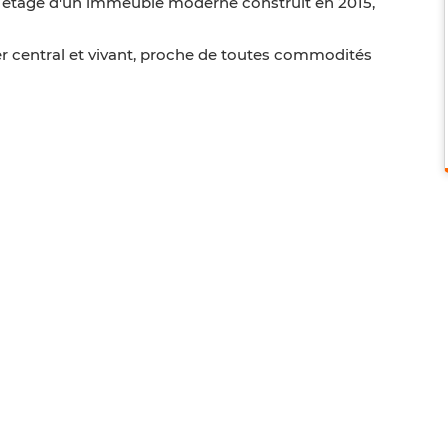
 étage d'un immeuble moderne construit en 2015,
er central et vivant, proche de toutes commodités