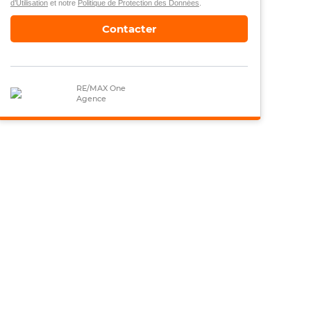
d’Utilisation
et notre
Politique de Protection des Données
.
Contacter
RE/MAX One
Agence