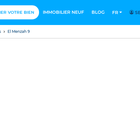
IMMOBILIER NEUF
BLOG
MER VOTRE BIEN
FR
SE
s
El Menzah 9