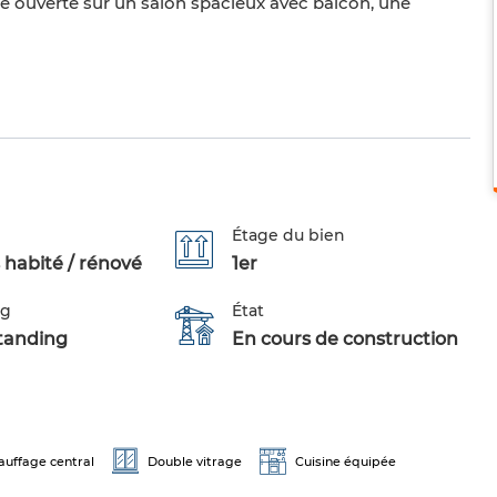
ne ouverte sur un salon spacieux avec balcon, une
Étage du bien
 habité / rénové
1er
ng
État
tanding
En cours de construction
auffage central
Double vitrage
Cuisine équipée