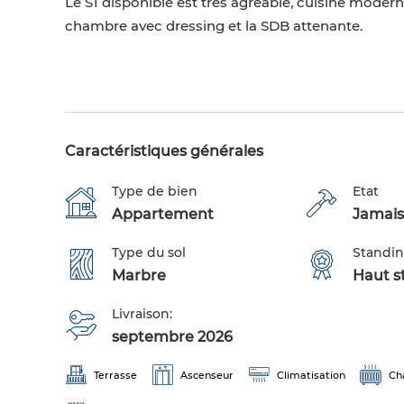
Le S1 disponible est très agréable, cuisine moder
chambre avec dressing et la SDB attenante.
Caractéristiques générales
Type de bien
Etat
Appartement
Jamais
Type du sol
Standi
Marbre
Haut s
Livraison:
septembre 2026
Terrasse
Ascenseur
Climatisation
Ch