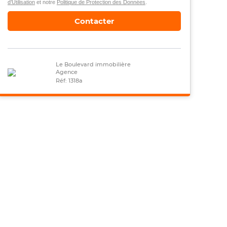
d’Utilisation
et notre
Politique de Protection des Données
.
Contacter
Le Boulevard immobilière
Agence
Réf: 1318a