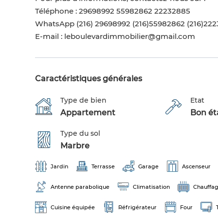
Téléphone : 29698992­ 55982862 22232885
WhatsApp (216) 29698992 (216)55982862 (216)22
E-mail : leboulevardimmobilier@gmail.com
Caractéristiques générales
Type de bien
Etat
Appartement
Bon éta
Type du sol
Marbre
Jardin
Terrasse
Garage
Ascenseur
Antenne parabolique
Climatisation
Chauffag
Cuisine équipée
Réfrigérateur
Four