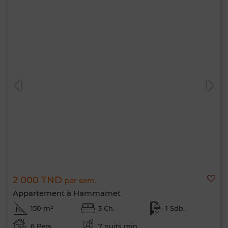
2 000 TND
par sem.
Appartement à Hammamet
150 m²
3 Ch.
1 Sdb.
6 Pers.
7 nuits min.