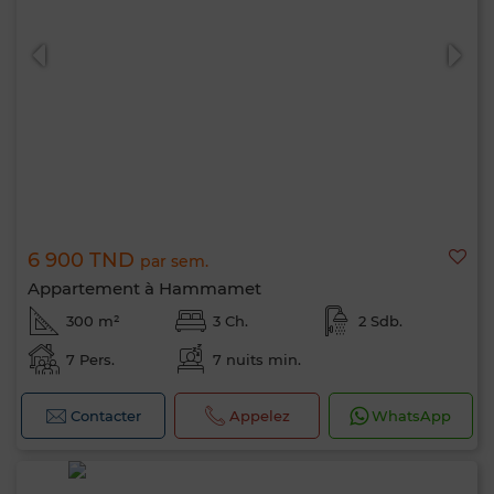
6 900 TND
par sem.
Appartement à Hammamet
300 m²
3 Ch.
2 Sdb.
7 Pers.
7 nuits min.
Bonjour, je suis MIA. Quel critère souhaitez-
vous appliquer maintenant ?
Contacter
Appelez
WhatsApp