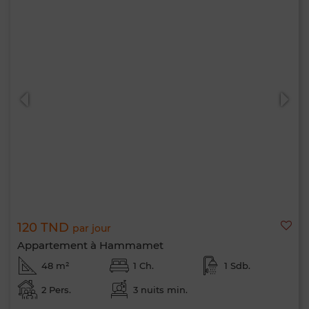
120 TND
par jour
Appartement à Hammamet
48 m²
1 Ch.
1 Sdb.
2 Pers.
3 nuits min.