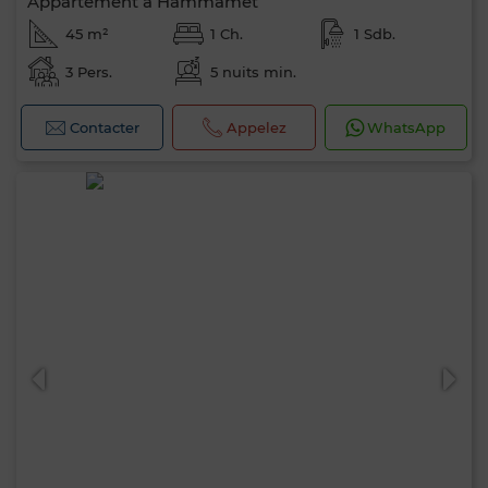
Appartement à Hammamet
45 m²
1 Ch.
1 Sdb.
3 Pers.
5 nuits min.
Contacter
Appelez
WhatsApp
0 / 500