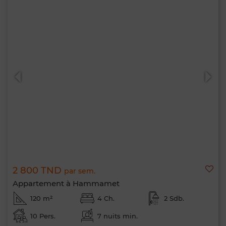
2 800 TND
par sem.
Appartement à Hammamet
120 m²
4 Ch.
2 Sdb.
10 Pers.
7 nuits min.