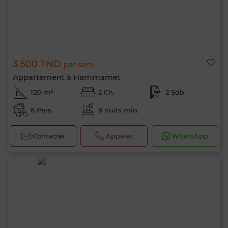
3 500 TND
par sem.
Appartement à Hammamet
120 m²
2 Ch.
2 Sdb.
6 Pers.
6 nuits min.
Contacter
Appelez
WhatsApp