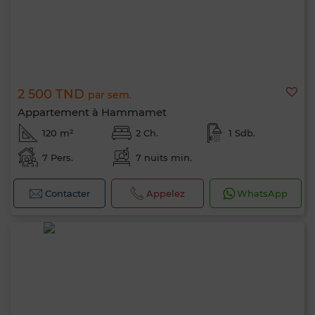
2 500 TND
par sem.
Appartement à Hammamet
120 m²
2 Ch.
1 Sdb.
7 Pers.
7 nuits min.
Contacter
Appelez
WhatsApp