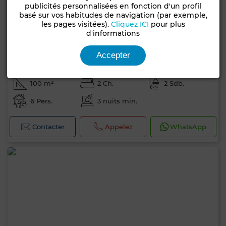
publicités personnalisées en fonction d'un profil
basé sur vos habitudes de navigation (par exemple,
les pages visitées).
Cliquez ICI
pour plus
d'informations
Prix à consulter
Accepter
Appartement à Hammamet
100 m²
2 Ch.
2 Sdb.
6 Pers.
3 nuits min.
Contacter
Appelez
WhatsApp