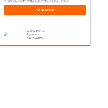
d’Utilisation
et notre
Politique de Protection des Données
.
Contacter
cactus immo
Agence
Réf: Ref627a