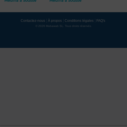
Medina à Sousse
Medina à Sousse
Contactez-nous
À propos
Conditions légales
FAQ's
© 2026 Mubawab SL. Tous droits réservés.