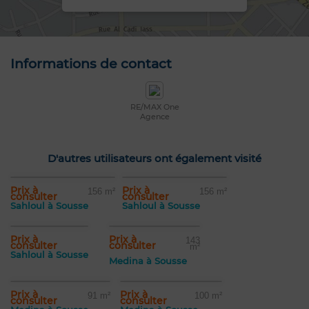
Informations de contact
RE/MAX One
Agence
D'autres utilisateurs ont également visité
Prix à
Prix à
156 m²
156 m²
consulter
consulter
Sahloul à Sousse
Sahloul à Sousse
Prix à
Prix à
143
consulter
consulter
m²
Sahloul à Sousse
Medina à Sousse
Prix à
Prix à
91 m²
100 m²
consulter
consulter