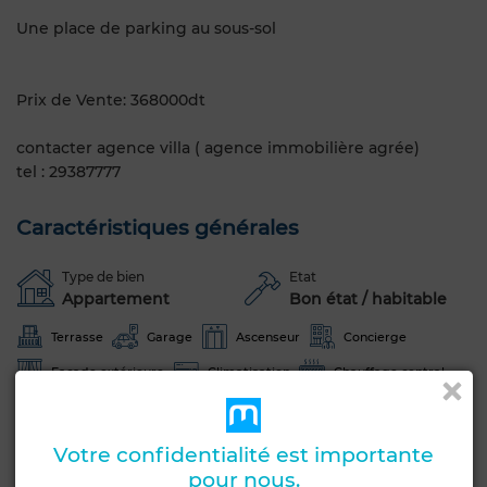
Une place de parking au sous-sol
Prix de Vente: 368000dt
contacter agence villa ( agence immobilière agrée)
tel : 29387777
Caractéristiques générales
Type de bien
Etat
Appartement
Bon état / habitable
Terrasse
Garage
Ascenseur
Concierge
Façade extérieure
Climatisation
Chauffage central
Sécurité
Cuisine équipée
Votre confidentialité est importante
Voir plus de photos
pour nous.