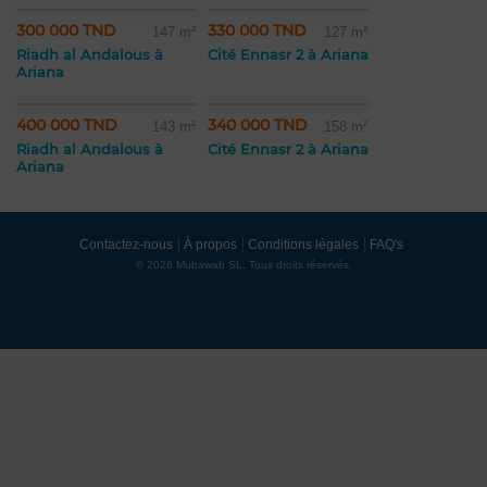
300 000 TND
330 000 TND
147 m²
127 m²
Riadh al Andalous à
Cité Ennasr 2 à Ariana
Ariana
400 000 TND
340 000 TND
143 m²
158 m²
Riadh al Andalous à
Cité Ennasr 2 à Ariana
Ariana
Contactez-nous
À propos
Conditions légales
FAQ's
© 2026 Mubawab SL. Tous droits réservés.