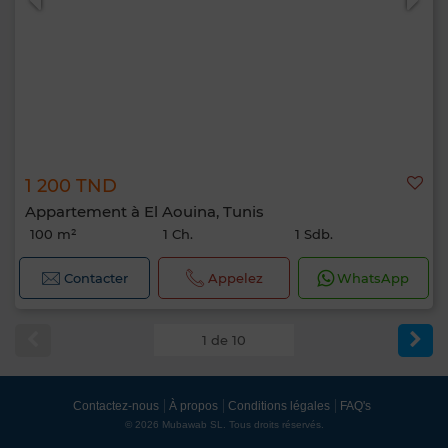
1 200 TND
Appartement à El Aouina, Tunis
100 m²
1 Ch.
1 Sdb.
Contacter
Appelez
WhatsApp
1 de 10
Contactez-nous
À propos
Conditions légales
FAQ's
© 2026 Mubawab SL. Tous droits réservés.