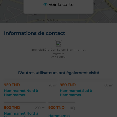
Voir la carte
Informations de contact
Immobilière Ben Salem Hammamet
Agence
Réf: LA858
D'autres utilisateurs ont également visité
950 TND
950 TND
70 m²
80 m²
Hammamet Nord à
Hammamet Sud à
Hammamet
Hammamet
900 TND
900 TND
200 m²
100
m²
Hammamet Nord à
Hammamet