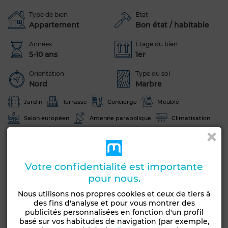
Type de bien
Etat
Appartement
Bon état / habitable
Années
Étage du bien
5-10 ans
1er
Orientation
Type du sol
Nord
Marbre
Jardin
Terrasse
Concierge
Meublé
Salon européen
Antenne parabolique
Climatisation
Chauffage central
Cuisine équipée
Réfrigérateur
Four
TV
Machine à laver
Votre confidentialité est importante
Voir plus de photos
pour nous.
Nous utilisons nos propres cookies et ceux de tiers à
des fins d'analyse et pour vous montrer des
publicités personnalisées en fonction d'un profil
basé sur vos habitudes de navigation (par exemple,