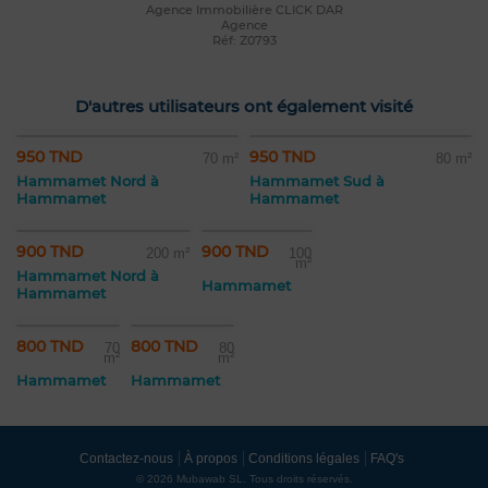
Agence Immobilière CLICK DAR
Agence
Réf: Z0793
D'autres utilisateurs ont également visité
950 TND
950 TND
70 m²
80 m²
Hammamet Nord à
Hammamet Sud à
Hammamet
Hammamet
900 TND
900 TND
200 m²
100
m²
Hammamet Nord à
Hammamet
Hammamet
800 TND
800 TND
70
80
m²
m²
Hammamet
Hammamet
Contactez-nous
À propos
Conditions légales
FAQ's
© 2026 Mubawab SL. Tous droits réservés.