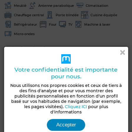
Meublé
Antenne parabolique
Climatisation
Chauffage central
Porte blindée
Cuisine équipée
Réfrigérateur
Four
TV
Machine à laver
Micro-ondes
Voir plus de photos
Votre confidentialité est importante
pour nous.
Nous utilisons nos propres cookies et ceux de tiers à
des fins d'analyse et pour vous montrer des
publicités personnalisées en fonction d'un profil
basé sur vos habitudes de navigation (par exemple,
les pages visitées).
Cliquez ICI
pour plus
d'informations
Accepter