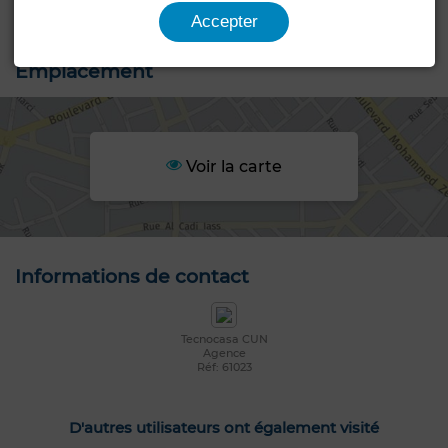
Accepter
Emplacement
Voir la carte
Informations de contact
Tecnocasa CUN
Agence
Réf: 61023
D'autres utilisateurs ont également visité