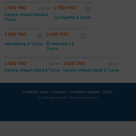
2 300 TND
2 750 TND
150 m²
340
m²
Centre Urbain Nord à
La Fayette à Tunis
Tunis
2 500 TND
2 600 TND
150
170
m²
m²
Montfleury à Tunis
El Menzah 1 à
Tunis
2 800 TND
2 500 TND
150 m²
110 m²
Centre Urbain Nord à Tunis
Centre Urbain Nord à Tunis
Contactez-nous
À propos
Conditions légales
FAQ's
© 2026 Mubawab SL. Tous droits réservés.