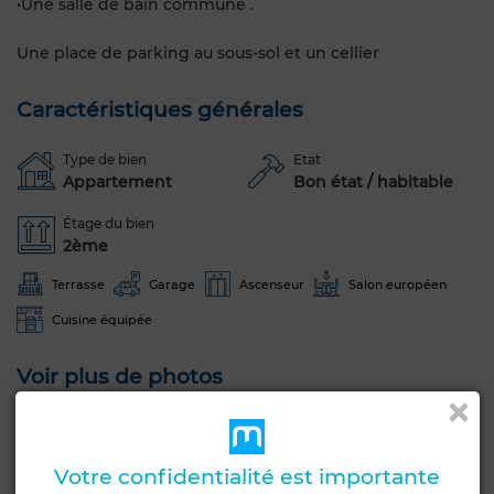
•Une salle de bain commune .
Une place de parking au sous-sol et un cellier
Caractéristiques générales
Type de bien
Etat
Appartement
Bon état / habitable
Étage du bien
2ème
Terrasse
Garage
Ascenseur
Salon européen
Cuisine équipée
Voir plus de photos
Votre confidentialité est importante