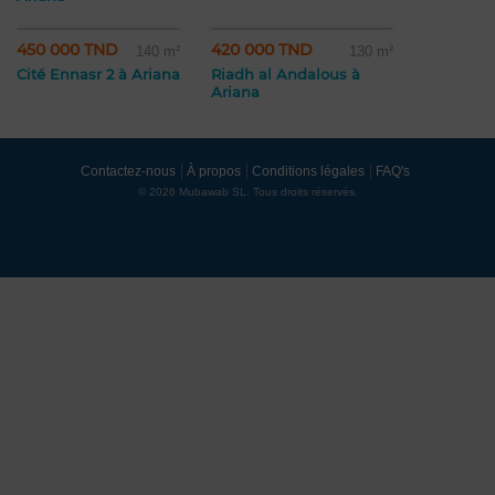
450 000 TND
420 000 TND
140 m²
130 m²
Cité Ennasr 2 à Ariana
Riadh al Andalous à
Ariana
Contactez-nous
À propos
Conditions légales
FAQ's
© 2026 Mubawab SL. Tous droits réservés.