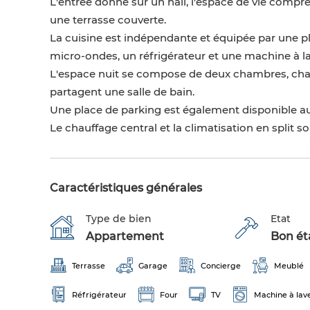
L'entrée donne sur un hall, l'espace de vie compr
une terrasse couverte.
La cuisine est indépendante et équipée par une pl
micro-ondes, un réfrigérateur et une machine à lav
L'espace nuit se compose de deux chambres, chacu
partagent une salle de bain.
Une place de parking est également disponible au
Le chauffage central et la climatisation en split son
Caractéristiques générales
Type de bien
Etat
Appartement
Bon éta
Terrasse
Garage
Concierge
Meublé
Réfrigérateur
Four
TV
Machine à lav