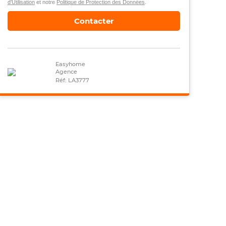
d’Utilisation
et notre
Politique de Protection des Données
.
Contacter
Easyhome
Agence
Réf: LA3777