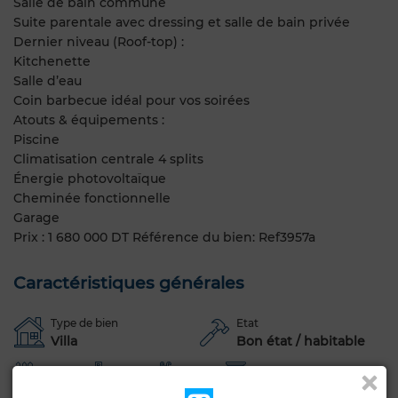
Salle de bain commune
Suite parentale avec dressing et salle de bain privée
Dernier niveau (Roof-top) :
Kitchenette
Salle d’eau
Coin barbecue idéal pour vos soirées
Atouts & équipements :
Piscine
Climatisation centrale 4 splits
Énergie photovoltaïque
Cheminée fonctionnelle
Garage
Prix : 1 680 000 DT Référence du bien: Ref3957a
Caractéristiques générales
Type de bien
Etat
Villa
Bon état / habitable
Jardin
Garage
Piscine
Cheminée