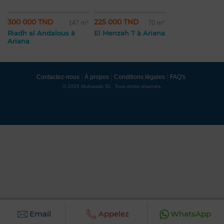
300 000 TND
225 000 TND
147 m²
70 m²
Riadh al Andalous à
El Menzah 7 à Ariana
Ariana
Contactez-nous
À propos
Conditions légales
FAQ's
© 2026 Mubawab SL. Tous droits réservés.
Email
Appelez
WhatsApp