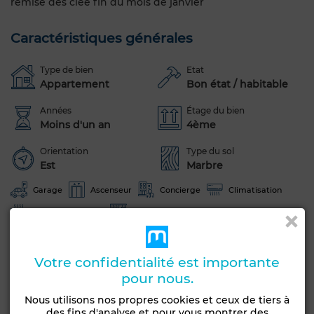
remise des clée fin du mois de janvier
Caractéristiques générales
Type de bien
Etat
Appartement
Bon état / habitable
Années
Étage du bien
Moins d'un an
4ème
Orientation
Type du sol
Est
Marbre
Garage
Ascenseur
Concierge
Climatisation
Chauffage central
Cuisine équipée
Voir plus de photos
Votre confidentialité est importante
pour nous.
Nous utilisons nos propres cookies et ceux de tiers à
des fins d'analyse et pour vous montrer des