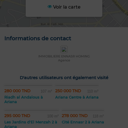
Voir la carte
Informations de contact
IMMOBILIERE ENNASR HOMING
Agence
D'autres utilisateurs ont également visité
280 000 TND
250 000 TND
107 m²
110 m²
Riadh al Andalous à
Ariana Centre à Ariana
Ariana
295 000 TND
278 000 TND
100 m²
118 m²
Les Jardins d'El Menzah 2 à
Cité Ennasr 2 à Ariana
Ariana