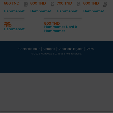
680 TND
800 TND
700 TND
800 TND
50
70
95
80
m²
m²
m²
m²
Hammamet
Hammamet
Hammamet
Hammamet
750
800 TND
TND
Hammamet Nord à
Hammamet
Hammamet
Contactez-nous
À propos
Conditions légales
FAQ's
© 2026 Mubawab SL. Tous droits réservés.