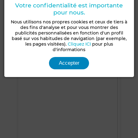
Antenne parabolique
Climatisation
Votre confidentialité est importante
pour nous.
Chauffage central
Sécurité
Double vitrage
Nous utilisons nos propres cookies et ceux de tiers à
Porte blindée
Cuisine équipée
Réfrigérateur
des fins d'analyse et pour vous montrer des
Four
TV
Machine à laver
Micro-ondes
publicités personnalisées en fonction d'un profil
basé sur vos habitudes de navigation (par exemple,
Internet
les pages visitées).
Cliquez ICI
pour plus
d'informations
Voir plus de photos
Accepter