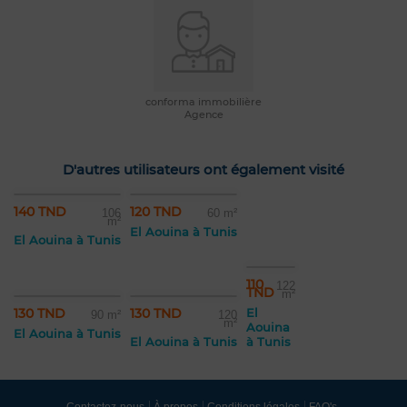
conforma immobilière
Agence
D'autres utilisateurs ont également visité
140 TND
120 TND
106
60 m²
m²
El Aouina à Tunis
El Aouina à Tunis
110
122
TND
m²
130 TND
130 TND
El
90 m²
120
m²
Aouina
El Aouina à Tunis
El Aouina à Tunis
à Tunis