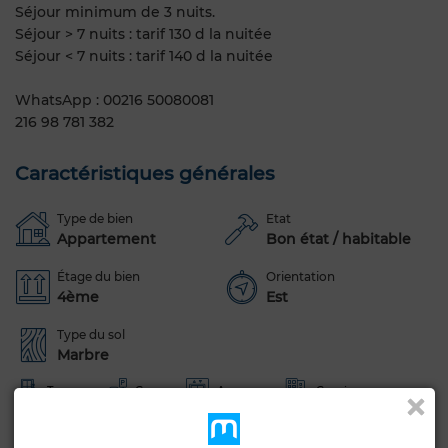
Séjour minimum de 3 nuits.
Séjour > 7 nuits : tarif 130 d la nuitée
Séjour < 7 nuits : tarif 140 d la nuitée
WhatsApp : 00216 50080081
216 98 781 382
Caractéristiques générales
Type de bien
Etat
Appartement
Bon état / habitable
Étage du bien
Orientation
4ème
Est
Type du sol
Marbre
Terrasse
Garage
Ascenseur
Concierge
Façade extérieure
Salon européen