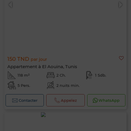
150 TND
par jour
Appartement à El Aouina, Tunis
118 m²
2 Ch.
1 Sdb.
5 Pers.
2 nuits min.
Contacter
Appelez
WhatsApp