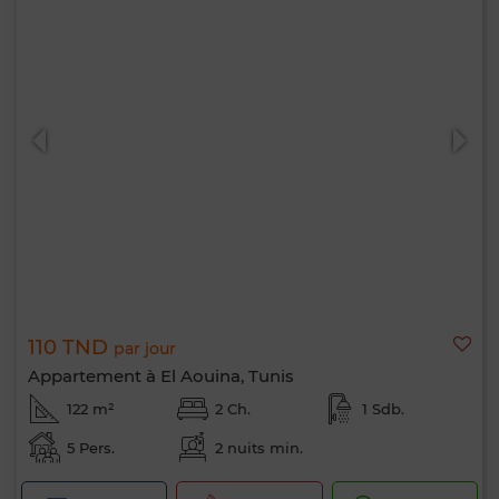
110 TND
par jour
Appartement à El Aouina, Tunis
122 m²
2 Ch.
1 Sdb.
5 Pers.
2 nuits min.