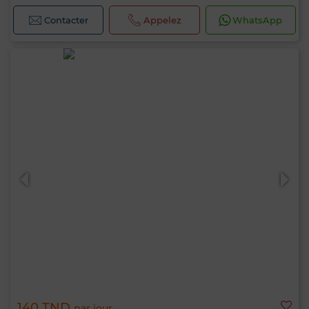
Contacter
Appelez
WhatsApp
140 TND
par jour