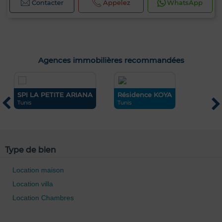
Contacter
Appelez
WhatsApp
Agences immobilières recommandées
SPI LA PETITE ARIANA
Résidence KOYA
C
Tunis
Tunis
T
Type de bien
0 / 500
Location maison
Location villa
Location Chambres