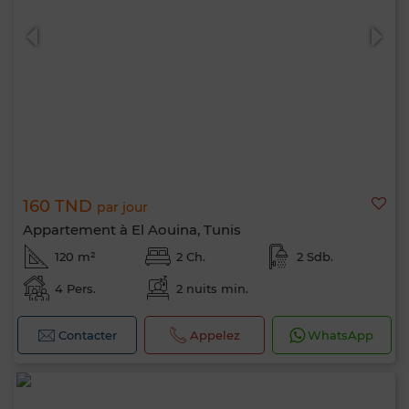
160 TND
par jour
Appartement à El Aouina, Tunis
120 m²
2 Ch.
2 Sdb.
4 Pers.
2 nuits min.
Contacter
Appelez
WhatsApp