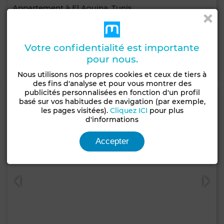
Appartement à El Aouina, Tunis
120 m²
2 Ch.
1 Sdb.
3 Pers.
3 nuits min.
Votre confidentialité est importante
pour nous.
Contacter
Appelez
WhatsApp
Nous utilisons nos propres cookies et ceux de tiers à
des fins d'analyse et pour vous montrer des
publicités personnalisées en fonction d'un profil
basé sur vos habitudes de navigation (par exemple,
les pages visitées).
Cliquez ICI
pour plus
d'informations
Accepter