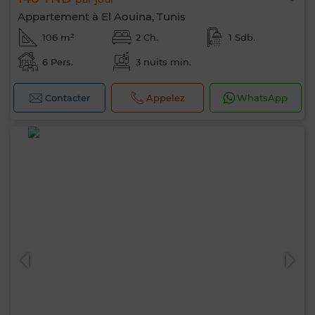
Bonjour, je suis MIA. Quel critère souhaitez-
Appartement à El Aouina, Tunis
vous appliquer maintenant ?
106 m²
2 Ch.
1 Sdb.
6 Pers.
3 nuits min.
Contacter
Appelez
WhatsApp