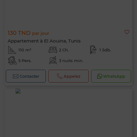
130 TND
par jour
Appartement à El Aouina, Tunis
110 m²
2 Ch.
1 Sdb.
5 Pers.
3 nuits min.
Contacter
Appelez
WhatsApp