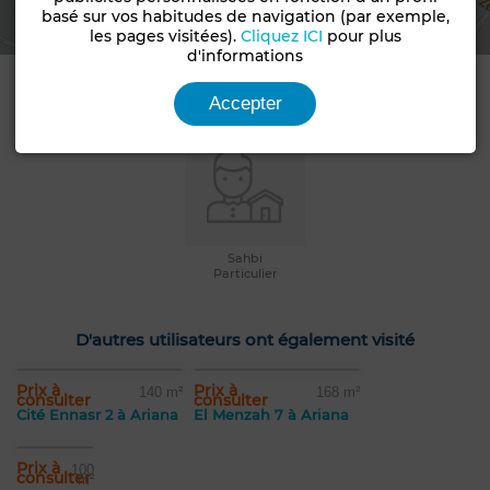
basé sur vos habitudes de navigation (par exemple,
les pages visitées).
Cliquez ICI
pour plus
d'informations
Informations de contact
Accepter
Sahbi
Particulier
D'autres utilisateurs ont également visité
Prix à
Prix à
140 m²
168 m²
consulter
consulter
Cité Ennasr 2 à Ariana
El Menzah 7 à Ariana
Prix à
100
consulter
m²