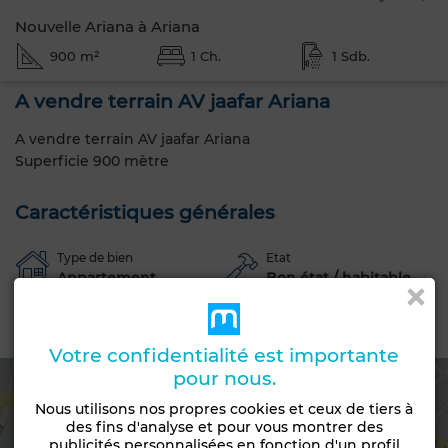
Nouvelle Ariana à Ariana
900 m²
1 Ch.
1 Sdb.
A vendre terrain AV jaafar Ariana
A vendre terrain AV jaafar Ariana
Superficie 900 mètre
Caractéristiques générales
Type de bien
Etat
Appartement
Bon état / habitable
Emplacement
Votre confidentialité est importante
pour nous.
Nous utilisons nos propres cookies et ceux de tiers à
des fins d'analyse et pour vous montrer des
Voir la carte
publicités personnalisées en fonction d'un profil