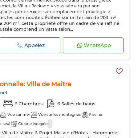
 et Confort à Hammamet Située dans le prestigieux
et, la Villa « Jackson » vous séduira par son
spaces généreux et son emplacement privilégié à
es les commodités. Édifiée sur un terrain de 203 m²
 204 m², cette propriété offre un cadre de vie raffiné
aussée comprend un vaste salon...
Appelez
WhatsApp
nnelle: Villa de Maître
met
6 Chambres
6 Salles de bains
Vue sur mer
Vue sur les montagnes
Piscine
e-seul
Cuisine équipée
: Villa de Maître & Projet Maison d’Hôtes – Hammamet