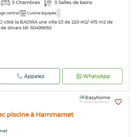
3 Chambres
3 Salles de bains
ge central
Cuisine équipée
ôté la BADIRA une villa S3 de 220 m2/ 475 m2 de
ns de dinars tél :50499055
Appelez
WhatsApp
vec piscine à Hammamet
met