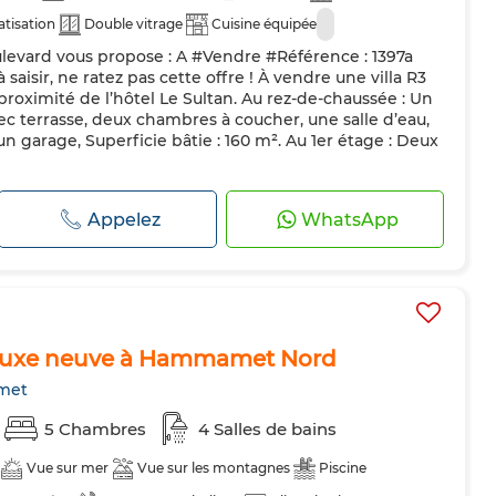
atisation
Double vitrage
Cuisine équipée
levard vous propose : A #Vendre #Référence : 1397a
saisir, ne ratez pas cette offre ! À vendre une villa R3
oximité de l’hôtel Le Sultan. Au rez-de-chaussée : Un
ec terrasse, deux chambres à coucher, une salle d’eau,
un garage, Superficie bâtie : 160 m². Au 1er étage : Deux
Appelez
WhatsApp
e luxe neuve à Hammamet Nord
met
5 Chambres
4 Salles de bains
Vue sur mer
Vue sur les montagnes
Piscine