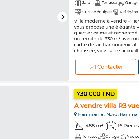
Jardin
Terrasse
Garage
Cuisine équipée
Réfrigéra
Villa moderne à vendre – Ha
vous propose une élégante 
quartier calme et recherché,
un terrain de 330 m² avec un
cadre de vie harmonieux, alli
chaussée, vous serez accueilli
Contacter
730 000 TND
A vendre villa R3 
Hammamet Nord, Hamma
488 m²
16 Pièces
Terrasse
Garage
Vue s