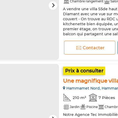
Chambre rangement
Salo
A vendre une villa S5de hau
Chauffage central
Sécurité
Diamant avec une vue sur me
Réfrigérateur
Four
Mic
couvert - On trouve au RDC u
kitchenette bien équipée, un
premier étage, on trouve une
balcon qui partagent une sall
Contacter
Prix à consulter
Une magnifique vill
Hammamet Nord, Hamma
210 m²
7 Pièces
Jardin
Piscine
Chambr
Notre Agence Tec Immobiliè