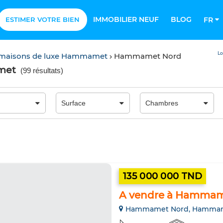
IMMOBILIER NEUF
BLOG
ESTIMER VOTRE BIEN
FR
Lo
& maisons de luxe Hammamet
Hammamet Nord
met
(
99 résultats
)
135 000 000 TND
A vendre à Hammam
Hammamet Nord, Hamma