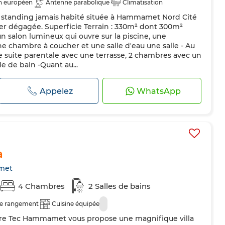
n européen
Antenne parabolique
Climatisation
t standing jamais habité située à Hammamet Nord Cité
Double vitrage
Porte blindée
Cuisine équipée
r dégagée. Superficie Terrain : 330m² dont 300m²
ro-ondes
n salon lumineux qui ouvre sur la piscine, une
e chambre à coucher et une salle d'eau une salle - Au
 suite parentale avec une terrasse, 2 chambres avec un
e de bain -Quant au...
Appelez
WhatsApp
a
met
4 Chambres
2 Salles de bains
e rangement
Cuisine équipée
re Tec Hammamet vous propose une magnifique villa