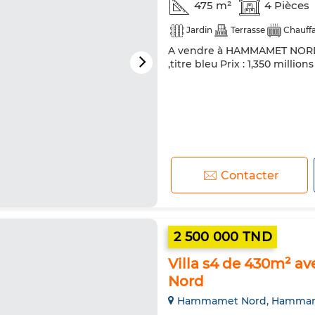
475 m²
4 Pièces
Jardin
Terrasse
Chauffa
A vendre à HAMMAMET NORD c
,titre bleu Prix : 1,350 millio
Contacter
2 500 000 TND
Villa s4 de 430m² a
Nord
Hammamet Nord, Hamma