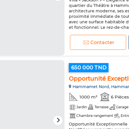
Villa « Jackson » – Élégance
Micro-ondes
quartier du Théâtre à Hammam
architecture moderne, ses e
proximité immédiate de tout
avec une surface habitable de
et fonctionnel. Le rez-de-ch
Contacter
650 000 TND
Opportunité Exceptio
Hammamet Nord, Hamma
1000 m²
6 Pièces
Jardin
Terrasse
Garage
Chambre rangement
Entr
Opportunité Exceptionnelle 