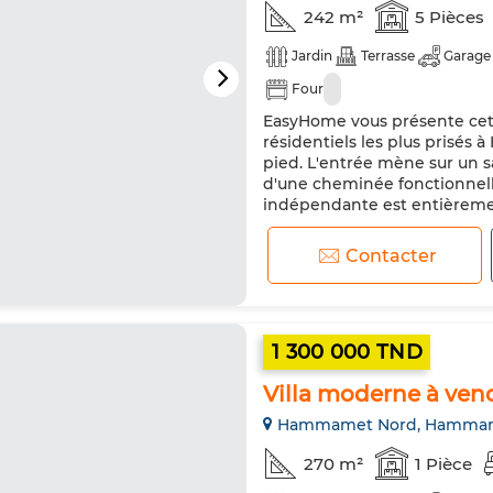
242 m²
5 Pièces
Jardin
Terrasse
Garage
Four
EasyHome vous présente cette
résidentiels les plus prisés
pied. L'entrée mène sur un s
d'une cheminée fonctionnelle.
indépendante est entièremen
four, d'une lave vaisselle et d'
Contacter
1 300 000 TND
Villa moderne à ve
Hammamet Nord, Hamma
270 m²
1 Pièce