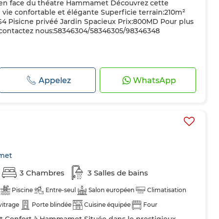
éé en face du théatre Hammamet Découvrez cette
 vie confortable et élégante Superficie terrain:210m²
S4 Pisicne privéé Jardin Spacieux Prix:800MD Pour plus
e contactez nous:58346304/58346305/98346348
Appelez
WhatsApp
met
3 Chambres
3 Salles de bains
Piscine
Entre-seul
Salon européen
Climatisation
vitrage
Porte blindée
Cuisine équipée
Four