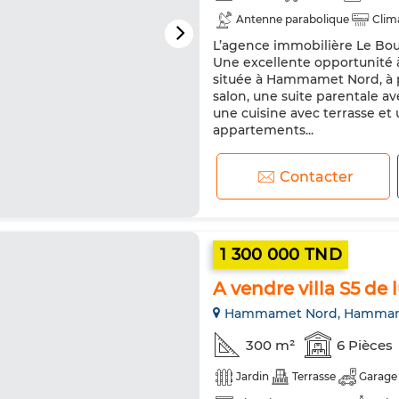
Antenne parabolique
Clim
L’agence immobilière Le Bou
Une excellente opportunité à 
située à Hammamet Nord, à pr
salon, une suite parentale av
une cuisine avec terrasse et 
appartements...
Contacter
1 300 000 TND
A vendre villa S5 d
Hammamet Nord, Hamma
300 m²
6 Pièces
Jardin
Terrasse
Garage