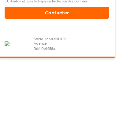
d’Utilisation
et notre
Politique de Protection des Données
.
Contacter
SANA IMMOBILIER
Agence
Réf: Ref458a