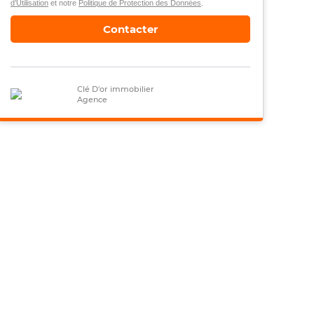
d’Utilisation
et notre
Politique de Protection des Données
.
Contacter
Clé D'or immobilier
Agence