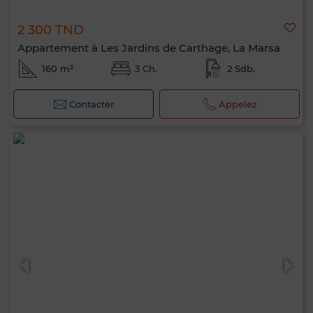
2 300 TND
Appartement à Les Jardins de Carthage, La Marsa
160 m²
3 Ch.
2 Sdb.
Contacter
Appelez
Bonjour, je suis MIA. Quel critère souhaitez-
vous appliquer maintenant ?