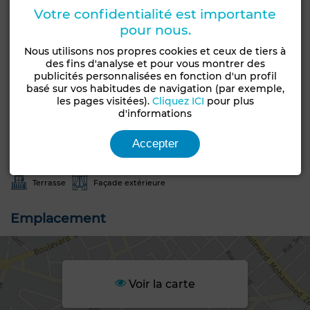
Idéal pour une habitation familiale ou un projet
Votre confidentialité est importante
d’investissement Excellent potentiel de valorisation
pour nous.
après achèvement Pour une visite ou plus d’informations
: 25 885 285 / 53 669 916 Agence Immobilière BIG IMMO
Nous utilisons nos propres cookies et ceux de tiers à
Tunisia
des fins d'analyse et pour vous montrer des
publicités personnalisées en fonction d'un profil
basé sur vos habitudes de navigation (par exemple,
Caractéristiques générales
les pages visitées).
Cliquez ICI
pour plus
d'informations
Etat
Type de bien
Accepter
Jamais habité /
Appartement
rénové
Terrasse
Façade extérieure
Emplacement
Voir la carte