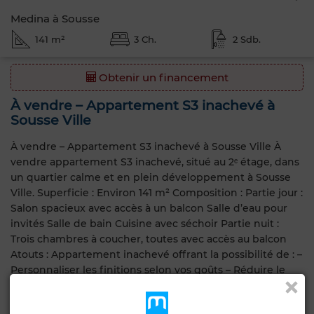
Medina à Sousse
141 m²
3 Ch.
2 Sdb.
Obtenir un financement
À vendre – Appartement S3 inachevé à
Sousse Ville
À vendre – Appartement S3 inachevé à Sousse Ville À
vendre appartement S3 inachevé, situé au 2ᵉ étage, dans
un quartier calme et en plein développement à Sousse
Ville. Superficie : Environ 141 m² Composition : Partie jour :
Salon spacieux avec accès à un balcon Salle d’eau pour
invités Salle de bain Cuisine avec séchoir Partie nuit :
Trois chambres à coucher, toutes avec accès au balcon
Atouts : Appartement inachevé offrant la possibilité de : –
Personnaliser les finitions selon vos goûts – Réduire le
coût par rapport à un appartement clé en main – Choisir
librement les matériaux et l’aménagement intérieur