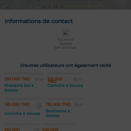
Informations de contact
Big Immo
Agence
Réf: Ref1244a
D'autres utilisateurs ont également visité
130 000 TND
125 000
50 m²
55 m²
TND
Khezama Est à
Corniche à Sousse
Sousse
135 000 TND
135 000 TND
120
30 m²
m²
Bouhssina à
Corniche à Sousse
Sousse
155 000
140 000
118