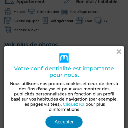
Appartement
Bon état / habitable
Meublé
Climatisation
Chauffage central
Cuisine équipée
Réfrigérateur
Four
TV
Machine à laver
Voir plus de photos
Votre confidentialité est importante
pour nous.
Nous utilisons nos propres cookies et ceux de tiers à
des fins d'analyse et pour vous montrer des
publicités personnalisées en fonction d'un profil
basé sur vos habitudes de navigation (par exemple,
les pages visitées).
Cliquez ICI
pour plus
d'informations
Accepter