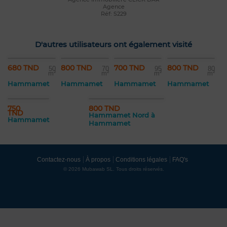
Agence
Réf: S229
D'autres utilisateurs ont également visité
680 TND
800 TND
700 TND
800 TND
50
70
95
80
m²
m²
m²
m²
Hammamet
Hammamet
Hammamet
Hammamet
750
800 TND
TND
Hammamet Nord à
Hammamet
Hammamet
Contactez-nous
À propos
Conditions légales
FAQ's
© 2026 Mubawab SL. Tous droits réservés.