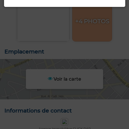
+4 PHOTOS
Emplacement
Voir la carte
Informations de contact
Agence Immobilière CLICK DAR