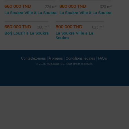
660 000 TND
880 000 TND
224 m²
320 m²
La Soukra Ville à La Soukra
La Soukra Ville à La Soukra
680 000 TND
800 000 TND
300 m²
613 m²
Borj Louzir à La Soukra
La Soukra Ville à La
Soukra
Contactez-nous
À propos
Conditions légales
FAQ's
© 2026 Mubawab SL. Tous droits réservés.