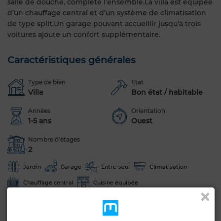
salle de douche, complète l’ensemble.La villa est équipée
d’un chauffage central et d’un système de climatisation
de type split.Un garage pouvant accueillir jusqu’à trois
voitures ajoute un confort supplémentaire.
Caractéristiques générales
Type de bien
Etat
Villa
Bon état / habitable
Années
Orientation
1-5 ans
Ouest
Nombre d'étages
2
Jardin
Garage
Entre-seul
Climatisation
Chauffage central
Cuisine équipée
Voir plus de photos