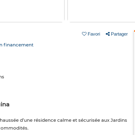
Favori
Partager
un financement
ns
uina
e-chaussée d’une résidence calme et sécurisée aux Jardins
 commodités.