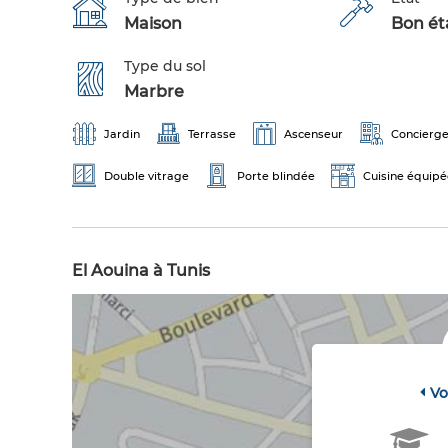
Maison
Bon éta
Type du sol
Marbre
Jardin
Terrasse
Ascenseur
Concierg
Double vitrage
Porte blindée
Cuisine équipé
El Aouina à Tunis
Vo