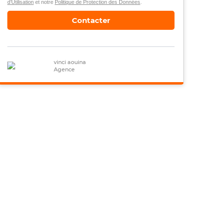
d’Utilisation
et notre
Politique de Protection des Données
.
Contacter
vinci aouina
Agence