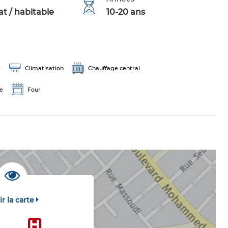
t / habitable
10-20 ans
e
Climatisation
Chauffage central
e
Four
ir la carte