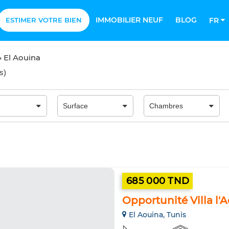
IMMOBILIER NEUF
BLOG
ESTIMER VOTRE BIEN
FR
El Aouina
ts
)
685 000 TND
Opportunité Villa l'
El Aouina, Tunis