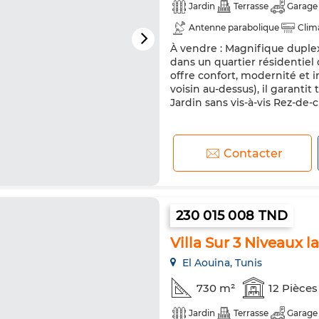
Jardin
Terrasse
Garage
Antenne parabolique
Clim
À vendre : Magnifique duplex
Cuisine équipée
Réfrigéra
dans un quartier résidentiel
offre confort, modernité et i
voisin au-dessus), il garantit 
Jardin sans vis-à-vis Rez-de-c
Contacter
230 015 008 TND
Villa Sur 3 Niveaux l
El Aouina, Tunis
730 m²
12 Pièces
Jardin
Terrasse
Garage