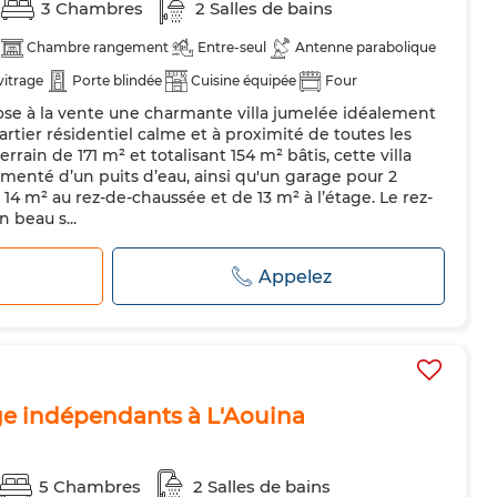
3 Chambres
2 Salles de bains
Chambre rangement
Entre-seul
Antenne parabolique
vitrage
Porte blindée
Cuisine équipée
Four
e à la vente une charmante villa jumelée idéalement
es
artier résidentiel calme et à proximité de toutes les
rain de 171 m² et totalisant 154 m² bâtis, cette villa
émenté d’un puits d’eau, ainsi qu'un garage pour 2
 14 m² au rez-de-chaussée et de 13 m² à l’étage. Le rez-
 beau s...
r
Appelez
e indépendants à L'Aouina
5 Chambres
2 Salles de bains