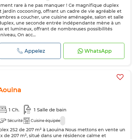
ement rare à ne pas manquer ! Ce magnifique duplex
t jardin cocooning, offrant un cadre de vie agréable et
ambres a coucher, une cuisine aménagée, salon et salle
u duplex, une seconde entrée indépendante mène à un
eux et lumineux, offrant de nombreuses possibilités
iveau, On acc...
Appelez
WhatsApp
 Aouina
1 Ch.
1 Salle de bain
Sécurité
Cuisine équipée
lex 2S2 de 207 m² à Laouina Nous mettons en vente un
 de 207 m², situé dans une résidence calme et