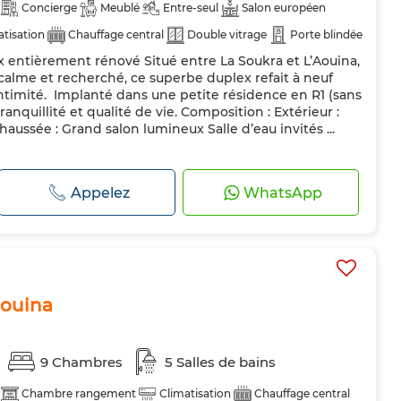
Concierge
Meublé
Entre-seul
Salon européen
atisation
Chauffage central
Double vitrage
Porte blindée
 entièrement rénové Situé entre La Soukra et L’Aouina,
teur
Four
Machine à laver
Micro-ondes
 calme et recherché, ce superbe duplex refait à neuf
ntimité. ️ Implanté dans une petite résidence en R1 (sans
tranquillité et qualité de vie. Composition : Extérieur :
haussée : Grand salon lumineux Salle d’eau invités ...
Appelez
WhatsApp
aouina
9 Chambres
5 Salles de bains
Chambre rangement
Climatisation
Chauffage central