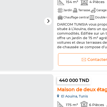
154 m²
4 Pièces
Jardin
Terrasse
Garage
Chauffage central
Double 
DARCOM TUNISIA vous propos
Machine à laver
Micro-ond
située à L’Aouina, dans un qu
commodités. Édifiée sur un ter
offre un jardin de 75 m² agr
voitures et deux terrasses de
de-chaussée se compose d’un
Contacte
440 000 TND
Maison de deux étag
El Aouina, Tunis
175 m²
6 Pièces