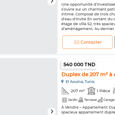
Une opportunité d’investiss
s’ouvre sur un charmant peti
intime. Composé de trois ch
d'eau d'invite En sortant d
étage de villa S2, très spaci
d’aménagement. Au dernier n
Contacter
540 000 TND
Duplex de 207 m² à
El Aouina, Tunis
207 m²
1 Pièce
Jardin
Terrasse
Garage
À Vendre – Appartement Dup
spacieux appartement duplex