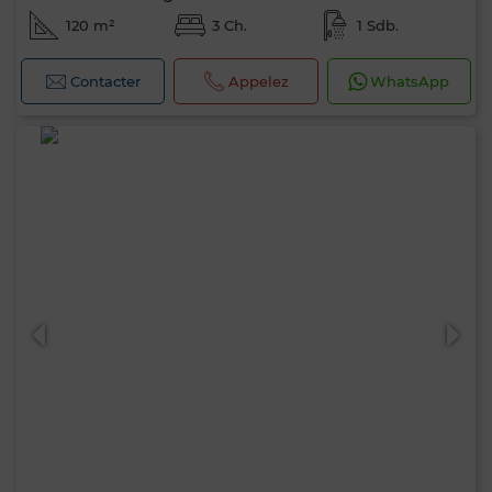
120 m²
3 Ch.
1 Sdb.
Contacter
Appelez
WhatsApp
Bonjour, je suis MIA. Quel critère souhaitez-
vous appliquer maintenant ?