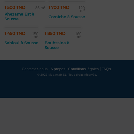
1 500 TND
1 700 TND
85 m²
120
m²
Khezama Est à
Corniche à Sousse
Sousse
1 450 TND
1 850 TND
150
160
m²
m²
Sahloul à Sousse
Bouhssina à
Sousse
Contactez-nous
À propos
Conditions légales
FAQ's
© 2026 Mubawab SL. Tous droits réservés.