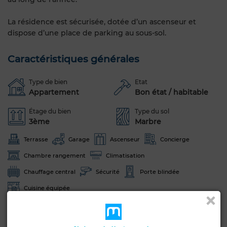
La résidence est sécurisée, dotée d’un ascenseur et
dispose d’une place de parking au sous-sol.
Caractéristiques générales
Type de bien
Etat
Appartement
Bon état / habitable
Étage du bien
Type du sol
3ème
Marbre
Terrasse
Garage
Ascenseur
Concierge
Chambre rangement
Climatisation
Chauffage central
Sécurité
Porte blindée
Cuisine équipée
Voir plus de photos