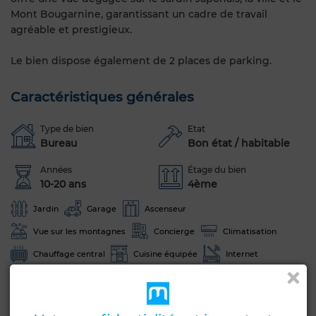
Mont Bougarnine, garantissant un cadre de travail
agréable et prestigieux.
Le bien dispose également de 2 places de parking.
Caractéristiques générales
Type de bien
Etat
Bureau
Bon état / habitable
Années
Étage du bien
10-20 ans
4ème
Jardin
Garage
Ascenseur
Vue sur les montagnes
Concierge
Climatisation
Chauffage central
Cuisine équipée
Internet
Voir plus de photos