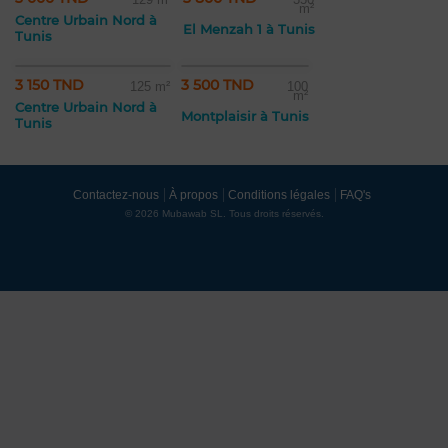
m²
Centre Urbain Nord à
El Menzah 1 à Tunis
Tunis
3 150 TND
3 500 TND
125 m²
100
m²
Centre Urbain Nord à
Montplaisir à Tunis
Tunis
Contactez-nous
À propos
Conditions légales
FAQ's
© 2026 Mubawab SL. Tous droits réservés.