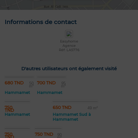
Informations de contact
Easyhome
Agence
Réf: LA5776
D'autres utilisateurs ont également visité
680 TND
700 TND
50
95
m²
m²
Hammamet
Hammamet
750
650 TND
49 m²
TND
Hammamet
Hammamet Sud à
Hammamet
750
750 TND
90
TND
m²