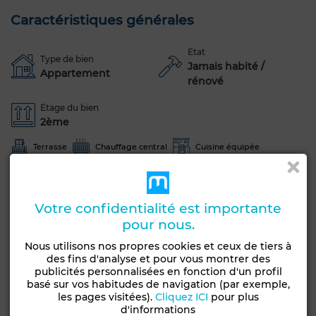
Caractéristiques générales
Etat
Type de bien
Jamais habité /
Appartement
rénové
Étage du bien
2ème
Terrasse
Chauffage central
Cuisine équipée
Four
Voir plus de photos
Votre confidentialité est importante
pour nous.
Nous utilisons nos propres cookies et ceux de tiers à
des fins d'analyse et pour vous montrer des
publicités personnalisées en fonction d'un profil
basé sur vos habitudes de navigation (par exemple,
les pages visitées).
Cliquez ICI
pour plus
d'informations