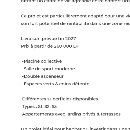
offrant un cadre de vie agréable entre confort urb
Ce projet est particulièrement adapté pour une vie
son fort potentiel de rentabilité dans une zone re
Livraison prévue fin 2027
Prix à partir de 260 000 DT
-Piscine collective
-Salle de sport moderne
-Double ascenseur
- Espaces verts & coins détente
Différentes superficies disponibles
Types : S1, S2, S3
Appartements avec jardins privés & terrasses
Un projet idéal pour habiter ou investir dans une