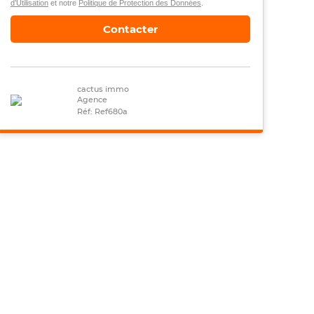
d’Utilisation
et notre
Politique de Protection des Données
.
Contacter
cactus immo
Agence
Réf: Ref680a