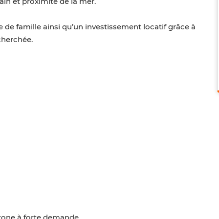
ain et proximité de la mer.
 de famille ainsi qu’un investissement locatif grâce à
cherchée.
 zone à forte demande.