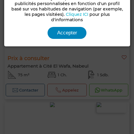
publicités personnalisées en fonction d'un profil
basé sur vos habitudes de navigation (par exemple,
les pages visitées).
Cliquez ICI
pour plus
d'informations
Accepter
Prix à consulter
Appartement à Cité El Wafa, Nabeul
75 m²
1 Ch.
1 Sdb.
Contacter
Appelez
WhatsApp