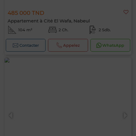
485 000 TND
Appartement à Cité El Wafa, Nabeul
104 m²
2 Ch.
2 Sdb.
Contacter
Appelez
WhatsApp
Bonjour, je suis MIA. Quel critère souhaitez-
vous appliquer maintenant ?