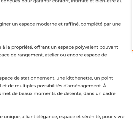
conçues pour garantir confort, intimité et bien-être au
giner un espace moderne et raffiné, complété par une
à la propriété, offrant un espace polyvalent pouvant
space de rangement, atelier ou encore espace de
pace de stationnement, une kitchenette, un point
l et de multiples possibilités d’aménagement. À
et promet de beaux moments de détente, dans un cadre
 unique, alliant élégance, espace et sérénité, pour vivre