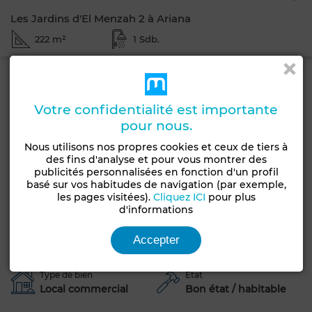
Les Jardins d'El Menzah 2 à Ariana
222 m²
1 Sdb.
Obtenir un financement
A vendre local commercial
Votre confidentialité est importante
pour nous.
La Méditerranée immobilière vous propose la vente d un
local commercial a jardin d el manzah Tunis. Il dispose de
Nous utilisons nos propres cookies et ceux de tiers à
des fins d'analyse et pour vous montrer des
222 m² de superficie, offrant ainsi un espace fonctionnel .
publicités personnalisées en fonction d'un profil
L'emplacement stratégique de ce local est idéal pour
basé sur vos habitudes de navigation (par exemple,
attirer une clientèle régulière et développer l'activité.
les pages visitées).
Cliquez ICI
pour plus
vente : 5000d le mètre
d'informations
Accepter
Caractéristiques générales
Type de bien
Etat
Local commercial
Bon état / habitable