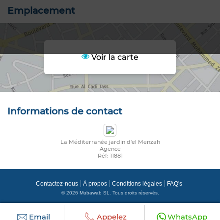
Emplacement
Voir la carte
Informations de contact
La Méditerranée jardin d'el Menzah
Agence
Réf: 11881
Contactez-nous
À propos
Conditions légales
FAQ's
© 2026 Mubawab SL. Tous droits réservés.
Email
Appelez
WhatsApp