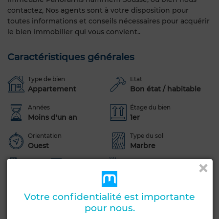
contactez, Nos agents sont à votre disposition pour
toutes informations et conseils nécessaires pour acquérir
le bien immobilier qui vous convient..
Caractéristiques générales
Type de bien
Etat
Appartement
Bon état / habitable
Années
Étage du bien
Moins d'un an
1er
Orientation
Type du sol
Ouest
Marbre
Terrasse
Climatisation
Chauffage central
Sécurité
Cuisine équipée
Votre confidentialité est importante
Voir plus de photos
pour nous.